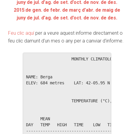
juny
de jul.
d’ag.
de set.
d’oct.
de nov.
de des.
2015
:
de gen.
de febr.
de març
d’abr.
de maig
de
juny
de jul.
d’ag.
de set.
d’oct.
de nov.
de des.
Feu clic aquí
per a veure aquest informe directament o
feu clic damunt d'un mes o any per a canviar d'informe.
                   MONTHLY CLIMATOLOGICAL SUM
NAME: Berga                  

ELEV: 684 metres    LAT: 42-05.95 N    LONG: 
                   TEMPERATURE (°C), RAIN (mm
                                         HEAT
      MEAN                               DEG 
DAY   TEMP   HIGH   TIME    LOW   TIME   DAYS
---------------------------------------------