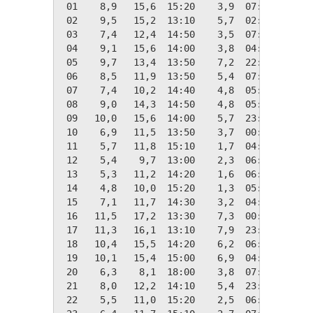
 01    8,9   15,6  15:20    3,9  07:00    9,4
 02    9,5   15,2  13:10    5,7  02:10    8,9
 03    7,4   12,4  14:50    3,5  07:10   10,9
 04    9,1   15,6  14:00    3,8  04:00    9,2
 05    9,7   13,4  13:50    7,2  22:40    8,7
 06    8,5   11,9  13:50    5,4  07:20    9,8
 07    7,4   10,2  14:40    4,8  05:40   10,9
 08    9,0   14,3  14:50    4,8  05:40    9,3
 09   10,0   15,6  14:00    5,7  23:50    8,4
 10    6,9   11,5  13:50    3,7  00:00   11,4
 11    5,7   11,8  15:10    1,7  04:20   12,6
 12    5,4    9,7  13:00    2,3  06:50   12,9
 13    5,3   11,2  14:20    1,6  06:20   13,0
 14    4,8   10,0  15:20    1,3  05:50   13,5
 15    7,1   11,7  14:30    3,2  04:50   11,2
 16   11,5   17,2  13:30    7,3  00:40    6,8
 17   11,3   16,1  13:10    7,9  23:40    7,0
 18   10,4   15,5  14:20    6,2  06:00    8,0
 19   10,1   15,4  15:00    6,9  04:10    8,3
 20    6,3    8,1  18:00    3,8  07:10   12,0
 21    8,0   12,2  14:10    5,4  23:40   10,3
 22    5,5   11,0  15:20    2,5  06:50   12,9