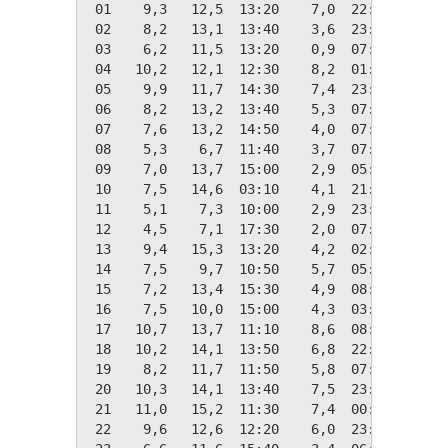
 01    9,3   12,5  13:20    7,0  22:00    9,1
 02    8,2   13,1  13:40    3,6  23:50   10,2
 03    6,2   11,5  13:20    0,9  07:30   12,1
 04   10,2   12,1  12:30    8,2  01:40    8,2
 05    9,9   11,7  14:30    7,4  23:50    8,4
 06    8,2   13,2  13:40    5,3  07:00   10,1
 07    7,6   13,2  14:50    4,0  07:20   10,7
 08    5,3    6,7  11:40    3,7  07:20   13,0
 09    7,0   13,7  15:00    2,9  05:00   11,3
 10    7,5   14,6  03:10    4,1  21:50   10,9
 11    5,1    7,3  10:00    2,9  23:10   13,2
 12    4,5    7,1  17:30    2,0  07:30   13,8
 13    9,4   15,3  13:20    4,2  02:00    8,9
 14    7,5    9,7  10:50    5,7  05:50   10,9
 15    7,2   13,4  15:30    4,9  08:40   11,1
 16    7,5   10,0  15:00    4,3  03:50   10,8
 17   10,7   13,7  11:10    8,6  08:10    7,6
 18   10,2   14,1  13:50    6,8  22:40    8,1
 19    8,2   11,7  11:50    5,8  07:20   10,2
 20   10,3   14,1  13:40    7,5  23:10    8,1
 21   11,0   15,2  11:30    7,4  00:10    7,3
 22    9,6   12,6  12:20    6,0  23:50    8,8