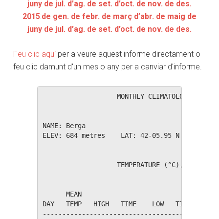
juny
de jul.
d’ag.
de set.
d’oct.
de nov.
de des.
2015
:
de gen.
de febr.
de març
d’abr.
de maig
de
juny
de jul.
d’ag.
de set.
d’oct.
de nov.
de des.
Feu clic aquí
per a veure aquest informe directament o
feu clic damunt d'un mes o any per a canviar d'informe.
                   MONTHLY CLIMATOLOGICAL SUM
NAME: Berga                  

ELEV: 684 metres    LAT: 42-05.95 N    LONG: 
                   TEMPERATURE (°C), RAIN (mm
                                         HEAT
      MEAN                               DEG 
DAY   TEMP   HIGH   TIME    LOW   TIME   DAYS
---------------------------------------------