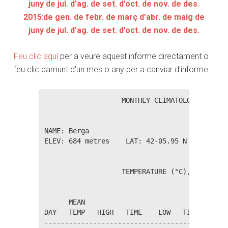
juny
de jul.
d’ag.
de set.
d’oct.
de nov.
de des.
2015
:
de gen.
de febr.
de març
d’abr.
de maig
de
juny
de jul.
d’ag.
de set.
d’oct.
de nov.
de des.
Feu clic aquí
per a veure aquest informe directament o
feu clic damunt d'un mes o any per a canviar d'informe.
                   MONTHLY CLIMATOLOGICAL SUM
NAME: Berga                  

ELEV: 684 metres    LAT: 42-05.95 N    LONG: 
                   TEMPERATURE (°C), RAIN (mm
                                         HEAT
      MEAN                               DEG 
DAY   TEMP   HIGH   TIME    LOW   TIME   DAYS
---------------------------------------------