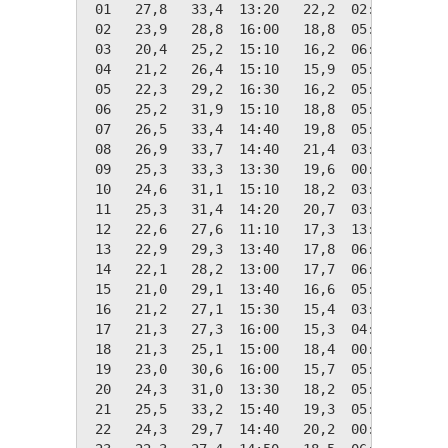
 01   27,8   33,4  13:20   22,2  02:40    0,0
 02   23,9   28,8  16:00   18,8  05:30    0,0
 03   20,4   25,2  15:10   16,2  06:10    0,0
 04   21,2   26,4  15:10   15,9  05:50    0,0
 05   22,3   29,2  16:30   16,2  05:00    0,0
 06   25,2   31,9  15:10   18,8  05:20    0,0
 07   26,5   33,4  14:40   19,8  05:20    0,0
 08   26,9   33,7  14:40   21,4  03:50    0,0
 09   25,3   33,3  13:30   19,6  00:00    0,0
 10   24,6   31,1  15:10   18,2  03:30    0,0
 11   25,3   31,4  14:20   20,7  03:30    0,0
 12   22,6   27,6  11:10   17,3  13:00    0,0
 13   22,9   29,3  13:40   17,8  06:00    0,0
 14   22,1   28,2  13:00   17,7  06:10    0,0
 15   21,0   29,1  13:40   16,6  05:40    0,0
 16   21,2   27,1  15:30   15,4  03:40    0,0
 17   21,3   27,3  16:00   15,3  04:50    0,0
 18   21,3   25,1  15:00   18,4  00:00    0,0
 19   23,0   30,6  16:00   15,7  05:10    0,0
 20   24,3   31,0  13:30   18,2  05:30    0,0
 21   25,5   33,2  15:40   19,3  05:30    0,0
 22   24,3   29,7  14:40   20,2  00:00    0,0