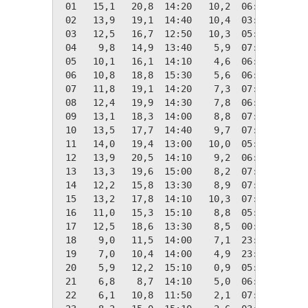
 01   15,1   20,8  14:20   10,2  06:40    3,2
 02   13,9   19,1  14:40   10,4  03:00    4,5
 03   12,5   16,7  12:50   10,3  05:20    5,8
 04    9,8   14,9  13:40    5,9  07:20    8,6
 05   10,1   16,1  14:10    4,6  06:10    8,2
 06   10,8   18,8  15:30    5,6  06:20    7,5
 07   11,8   19,1  14:20    7,3  07:20    6,5
 08   12,4   19,9  14:30    7,8  06:20    6,0
 09   13,1   18,3  14:00    8,8  07:10    5,2
 10   13,5   17,7  14:40    9,7  07:20    4,8
 11   14,0   19,4  13:00   10,0  05:50    4,4
 12   13,9   20,5  14:10    9,2  06:00    4,5
 13   13,3   19,6  15:00    8,2  07:00    5,0
 14   12,2   15,8  13:30    8,9  07:20    6,1
 15   13,2   17,8  14:10   10,3  07:30    5,1
 16   11,0   15,3  15:10    8,8  05:10    7,3
 17   12,5   18,6  13:30    8,5  00:30    5,8
 18    9,0   11,5  14:00    7,1  23:40    9,4
 19    7,0   10,4  14:00    4,9  23:00   11,3
 20    5,9   12,2  15:10    0,9  05:50   12,5
 21    6,8    8,7  14:10    5,0  06:40   11,5
 22    6,1   10,8  11:50    2,1  07:00   12,3