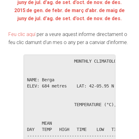
juny
de jul.
d’ag.
de set.
d’oct.
de nov.
de des.
2015
:
de gen.
de febr.
de març
d’abr.
de maig
de
juny
de jul.
d’ag.
de set.
d’oct.
de nov.
de des.
Feu clic aquí
per a veure aquest informe directament o
feu clic damunt d'un mes o any per a canviar d'informe.
                   MONTHLY CLIMATOLOGICAL SUM
NAME: Berga                  

ELEV: 684 metres    LAT: 42-05.95 N    LONG: 
                   TEMPERATURE (°C), RAIN (mm
                                         HEAT
      MEAN                               DEG 
DAY   TEMP   HIGH   TIME    LOW   TIME   DAYS
---------------------------------------------