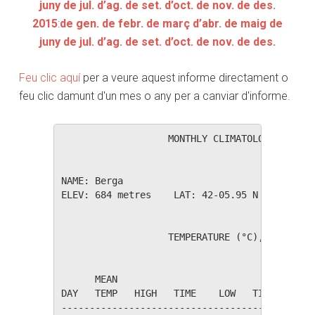
juny
de jul.
d’ag.
de set.
d’oct.
de nov.
de des.
2015
:
de gen.
de febr.
de març
d’abr.
de maig
de
juny
de jul.
d’ag.
de set.
d’oct.
de nov.
de des.
Feu clic aquí
per a veure aquest informe directament o
feu clic damunt d'un mes o any per a canviar d'informe.
                   MONTHLY CLIMATOLOGICAL SUM
NAME: Berga                  

ELEV: 684 metres    LAT: 42-05.95 N    LONG: 
                   TEMPERATURE (°C), RAIN (mm
                                         HEAT
      MEAN                               DEG 
DAY   TEMP   HIGH   TIME    LOW   TIME   DAYS
---------------------------------------------