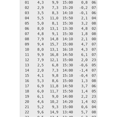
 01    4,3    9,9  15:00    0,8  06:10   14,0
 02    2,9    7,3  15:20   -0,2  07:20   15,4
 03    3,5    8,3  14:10   -0,1  06:20   14,8
 04    5,5   11,0  15:50    2,1  04:00   12,9
 05    5,0    8,1  15:30    3,2  08:00   13,3
 06    8,0   13,1  13:30    4,8  02:30   10,3
 07    4,8    9,1  15:30    1,8  08:00   13,5
 08    7,9   14,8  14:10    2,1  00:30   10,4
 09    9,4   15,7  15:00    4,7  07:30    9,0
 10    8,0   13,1  16:10    4,3  07:00   10,3
 11    9,9   16,8  14:50    6,1  07:40    8,4
 12    7,9   12,1  15:00    2,0  23:10   10,4
 13    2,5    6,8  15:30   -0,6  05:30   15,8
 14    2,0    7,3  14:00   -1,4  07:00   16,3
 15    4,1    9,8  15:10   -0,4  07:30   14,2
 16    5,3    8,6  15:00    1,3  08:00   13,0
 17    6,9   11,8  14:50    3,7  06:20   11,4
 18    6,0   11,7  15:50    1,4  05:30   12,3
 19    6,1    9,0  14:00    2,2  23:50   12,2
 20    4,6   10,2  14:20    1,4  02:30   13,8
 21    5,2    9,3  15:00    0,6  04:30   13,2
 22    9,6   14,9  13:40    5,7  08:40    8,7