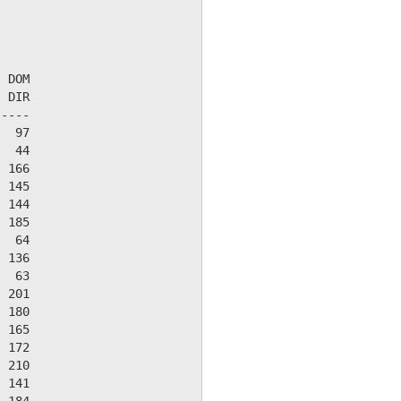
 DOM

 DIR

----

  97

  44

 166

 145

 144

 185

  64

 136

  63

 201

 180

 165

 172

 210

 141
