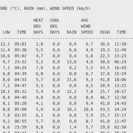
URE (°C), RAIN (mm), WIND SPEED (km/h)

              HEAT   COOL         AVG

              DEG    DEG          WIND                  
 LOW   TIME   DAYS   DAYS   RAIN  SPEED   HIGH   TIME   
--------------------------------------------------------
12,1  05:01    2,8    0,0    0,0    6,7   30,6  11:10   
11,4  09:38    5,5    0,0    6,0    4,9   19,3  11:49   
10,6  05:02    4,7    0,0    0,4    6,0   22,5  13:23   
 9,7  23:22    5,2    0,0   13,0    4,6   30,6  06:24   
 7,1  04:24    7,0    0,0    0,2    5,5   43,5  16:43   
 6,8  04:39    6,8    0,0    0,0    6,7   37,0  15:24   
 8,0  04:53    5,7    0,0   21,6    9,3   41,8  18:06   
 7,2  04:47    5,3    0,0    0,0    6,5   20,9  13:21   
10,1  05:22    5,4    0,0   12,2    7,0   25,7  18:17   
 8,4  04:49    4,8    0,0    0,0    8,9   46,7  12:50   
 8,1  05:20    4,1    0,0    0,0    9,4   41,8  14:43   
 8,8  05:08    5,0    0,0   10,2   10,0   43,5  14:24   
 7,8  03:55    6,1    0,0    0,8    5,9   25,7  15:17   
 9,2  06:55    5,7    0,0    0,0    8,7   41,8  11:47   
 6,6  23:59    8,8    0,0    1,4    5,7   29,0  02:50   