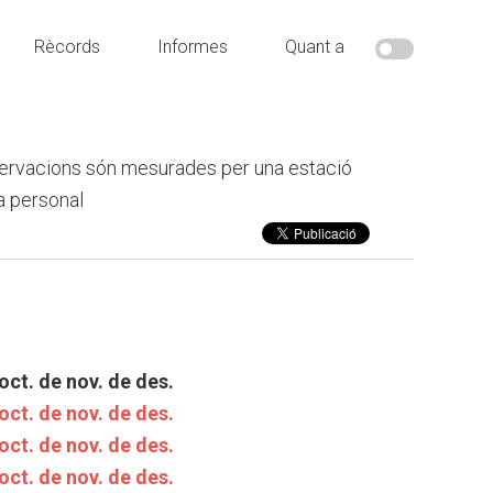
Rècords
Informes
Quant a
ervacions són mesurades per una estació
a personal
oct.
de nov.
de des.
oct.
de nov.
de des.
oct.
de nov.
de des.
oct.
de nov.
de des.