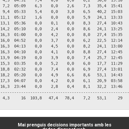
 4,3  04:31    7,4    0,0    0,0    6,2   30,6  15:10   
 7,2  05:09    6,3    0,0    2,6    7,3   35,4  15:41   
 9,4  05:33    5,4    0,0    3,0    6,5   40,2  15:03   
11,1  05:12    1,6    0,0    0,0    5,9   24,1  13:33   
13,1  05:36    0,0    0,1    0,0    8,3   27,4  10:43   
14,2  05:10    0,0    2,4    0,0    8,6   24,1  13:25   
16,3  01:00    0,0    4,2    0,0    8,0   27,4  15:35   
16,0  04:52    0,0    3,7    0,0    6,2   22,5  12:14   
16,3  04:13    0,0    4,5    0,0    8,2   24,1  13:00   
16,3  04:10    0,0    4,1    0,0    8,8   27,4  12:45   
13,9  04:19    0,0    3,9    0,0    7,4   25,7  12:45   
15,3  03:35    0,0    5,2    0,0    6,0   17,7  11:29   
18,8  02:32    0,0    7,4    0,0    6,9   27,4  13:01   
18,2  05:20    0,0    4,9    6,6    8,6   53,1  14:43   
17,3  04:07    0,0    4,2    0,0    6,1   20,9  03:58   
16,3  23:44    0,0    2,8    0,4    8,1   32,2  13:46   
--------------------------------------------------------
 4,3     16  103,8   47,4   78,4    7,2   53,1     29   
Mai prenguis decisions importants amb les