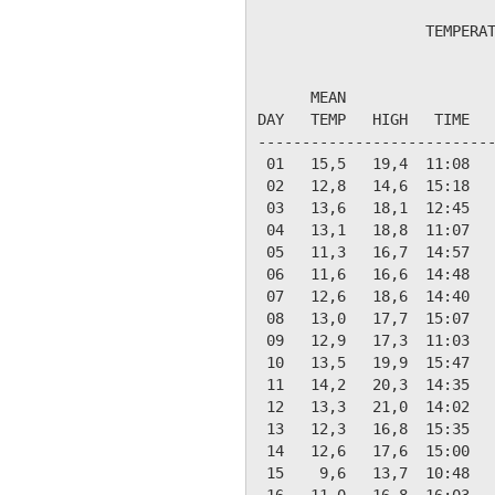
                   TEMPERAT
                           
      MEAN                 
DAY   TEMP   HIGH   TIME   
---------------------------
 01   15,5   19,4  11:08   
 02   12,8   14,6  15:18   
 03   13,6   18,1  12:45   
 04   13,1   18,8  11:07   
 05   11,3   16,7  14:57   
 06   11,6   16,6  14:48   
 07   12,6   18,6  14:40   
 08   13,0   17,7  15:07   
 09   12,9   17,3  11:03   
 10   13,5   19,9  15:47   
 11   14,2   20,3  14:35   
 12   13,3   21,0  14:02   
 13   12,3   16,8  15:35   
 14   12,6   17,6  15:00   
 15    9,6   13,7  10:48   