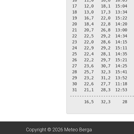
 16   11,0   16,8  16:03   
 17   12,0   18,1  15:04   
 18   13,0   17,3  13:34   
 19   16,7   22,0  15:22   
 20   18,4   22,8  14:20   
 21   20,7   26,8  13:00   
 22   22,5   29,2  14:34   
 23   22,0   28,6  14:15   
 24   22,9   29,2  15:11   
 25   22,4   28,1  14:35   
 26   22,2   29,7  15:21   
 27   23,6   30,7  14:25   
 28   25,7   32,3  15:41   
 29   23,2   31,2  13:52   
 30   22,6   27,7  11:18   
 31   21,1   28,3  12:53   
---------------------------
      16,5   32,3     28   
Copyright © 2026 Meteo Berga