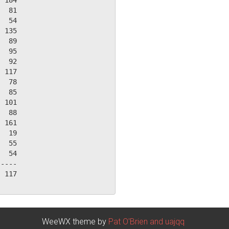
 184

  81

  54

 135

  89

  95

  92

 117

  78

  85

 101

  88

 161

  19

  55

  54

----

 117

WeeWX theme by
Pat O'Brien and uajqq