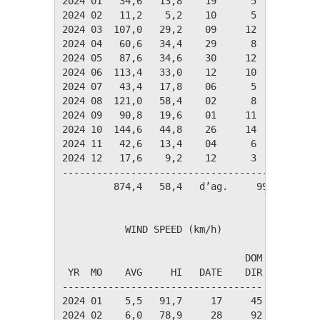
2024 01   34,6   13,8    19      5      4     
2024 02   11,2    5,2    10      5      1     
2024 03  107,0   29,2    09     12     10     
2024 04   60,6   34,4    29      8      4     
2024 05   87,6   34,6    30     12      5     
2024 06  113,4   33,0    12     10      9     
2024 07   43,4   17,8    06      5      3     
2024 08  121,0   58,4    02      8      5     
2024 09   90,8   19,6    01     11      7     
2024 10  144,6   44,8    26     14      8     
2024 11   42,6   13,4    04      6      5     
2024 12   17,6    9,2    12      3      2     
----------------------------------------------
         874,4   58,4   d’ag.     99     63   
           WIND SPEED (km/h)

                                DOM

 YR  MO    AVG     HI   DATE    DIR

-----------------------------------

2024 01    5,5   91,7     17     45

2024 02    6,0   78,9     28     92
