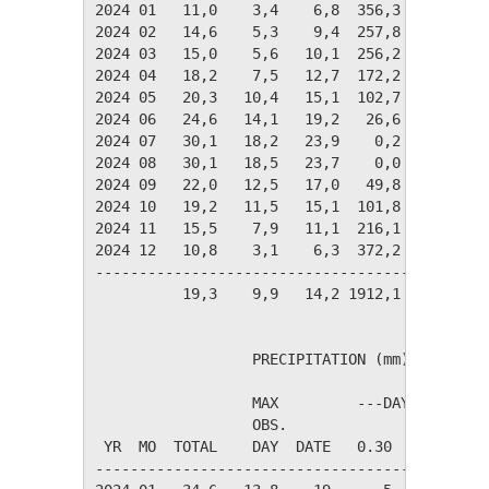
2024 01   11,0    3,4    6,8  356,3    0,0   
2024 02   14,6    5,3    9,4  257,8    0,0   
2024 03   15,0    5,6   10,1  256,2    0,0   
2024 04   18,2    7,5   12,7  172,2    2,4   
2024 05   20,3   10,4   15,1  102,7    2,9   
2024 06   24,6   14,1   19,2   26,6   51,9   
2024 07   30,1   18,2   23,9    0,2  171,7   
2024 08   30,1   18,5   23,7    0,0  165,1   
2024 09   22,0   12,5   17,0   49,8   10,6   
2024 10   19,2   11,5   15,1  101,8    0,0   
2024 11   15,5    7,9   11,1  216,1    0,0   
2024 12   10,8    3,1    6,3  372,2    0,0   
---------------------------------------------
          19,3    9,9   14,2 1912,1  404,6   
                  PRECIPITATION (mm)

                  MAX         ---DAYS OF RAIN-
                  OBS.               OVER

 YR  MO  TOTAL    DAY  DATE   0.30   3.00  30.
----------------------------------------------