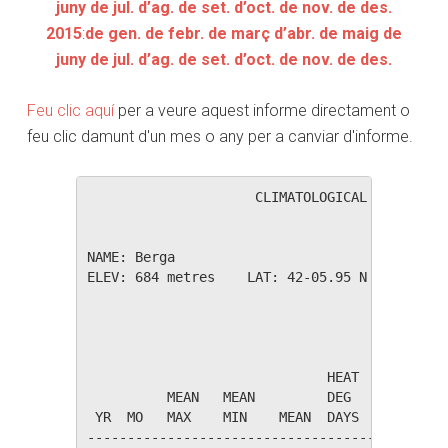
juny
de jul.
d’ag.
de set.
d’oct.
de nov.
de des.
2015
:
de gen.
de febr.
de març
d’abr.
de maig
de
juny
de jul.
d’ag.
de set.
d’oct.
de nov.
de des.
Feu clic aquí
per a veure aquest informe directament o
feu clic damunt d'un mes o any per a canviar d'informe.
                     CLIMATOLOGICAL SUMMARY f
NAME: Berga                  

ELEV: 684 metres    LAT: 42-05.95 N    LONG: 
                                       TEMPER
                              HEAT    COOL   
          MEAN   MEAN         DEG     DEG    
 YR  MO   MAX    MIN    MEAN  DAYS    DAYS   
---------------------------------------------